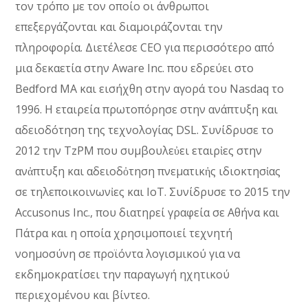
τον τρόπο με τον οποίο οι άνθρωποι
επεξεργάζονται και διαμοιράζονται την
πληροφορία. Διετέλεσε CEO για περισσότερο από
μια δεκαετία στην Aware Inc. που εδρεύει στο
Bedford MA και εισήχθη στην αγορά του Nasdaq το
1996. Η εταιρεία πρωτοπόρησε στην ανάπτυξη και
αδειοδότηση της τεχνολογίας DSL. Συνίδρυσε το
2012 την TzPM που συμβουλεὐει εταιρἰες στην
ανἀπτυξη και αδειοδὀτηση πνεματικἠς ιδιοκτησἰας
σε τηλεποικοινωνἰες και IoT. Συνίδρυσε το 2015 την
Accusonus Inc., που διατηρεί γραφεία σε Αθήνα και
Πάτρα και η οποία χρησιμοποιεί τεχνητή
νοημοσύνη σε προϊόντα λογισμικού για να
εκδημοκρατίσει την παραγωγή ηχητικού
περιεχομένου και βίντεο.