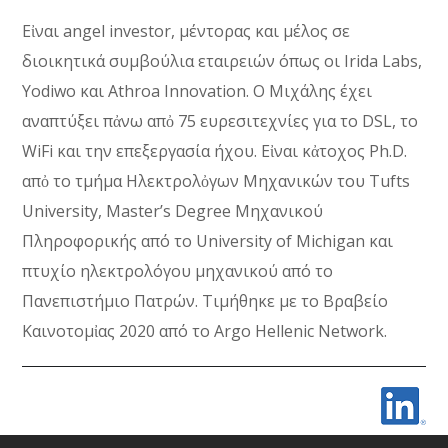
Εἰναι angel investor, μέντορας και μέλος σε
διοικητικά συμβούλια εταιρειών όπως οι Irida Labs,
Yodiwo και Athroa Innovation. Ο Μιχάλης έχει
αναπτύξει πἀνω απὀ 75 ευρεσιτεχνίες για το DSL, το
WiFi και την επεξεργασία ήχου. Εἰναι κἀτοχος Ph.D.
απὀ το τμήμα Ηλεκτρολὀγων Μηχανικών του Tufts
University, Master’s Degree Μηχανικού
Πληροφορικής από το University of Michigan και
πτυχίο ηλεκτρολόγου μηχανικού από το
Πανεπιστήμιο Πατρών. Τιμήθηκε με το Βραβείο
Καινοτομἰας 2020 από το Argo Hellenic Network.