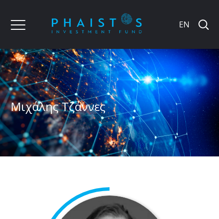
EN
Μιχάλης Τζάννες