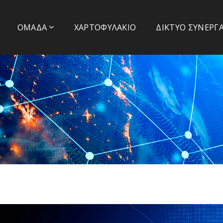
Α
ΟΜΆΔΑ
ΧΑΡΤΟΦΥΛΆΚΙΟ
ΔΊΚΤΥΟ ΣΥΝΕΡΓ
Α