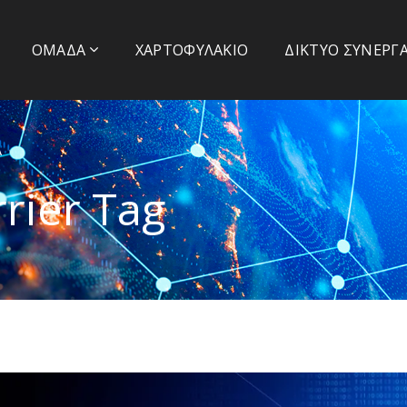
Α
ΟΜΆΔΑ
ΧΑΡΤΟΦΥΛΆΚΙΟ
ΔΊΚΤΥΟ ΣΥΝΕΡΓ
Α
rrier Tag