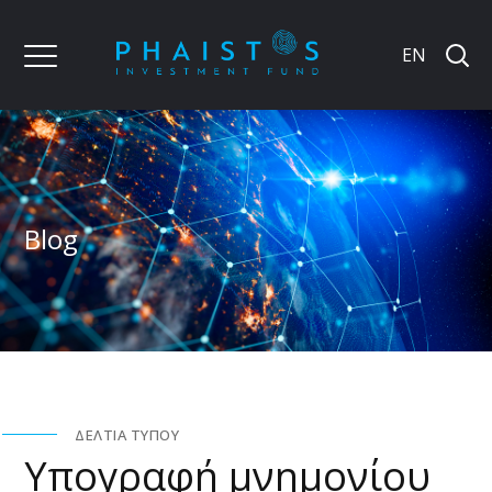
EN
Blog
ΔΕΛΤΊΑ ΤΎΠΟΥ
Υπογραφή μνημονίου