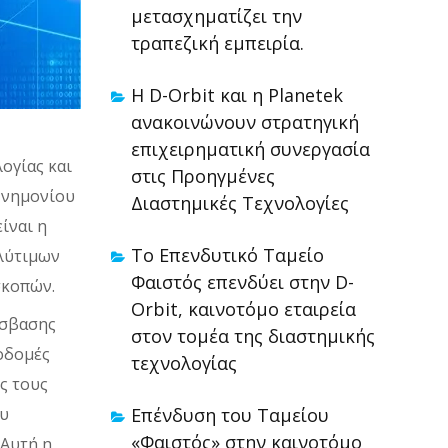
μετασχηματίζει την
τραπεζική εμπειρία.
Η D-Orbit και η Planetek
ανακοινώνουν στρατηγική
επιχειρηματική συνεργασία
ογίας και
στις Προηγμένες
Μνημονίου
Διαστημικές Τεχνολογίες
ίναι η
Το Επενδυτικό Ταμείο
ολύτιμων
Φαιστός επενδύει στην D-
σκοπών.
Orbit, καινοτόμο εταιρεία
όσβασης
στον τομέα της διαστημικής
οδομές
τεχνολογίας
ές τους
ου
Επένδυση του Ταμείου
«Φαιστός» στην καινοτόμο
 Αυτή η