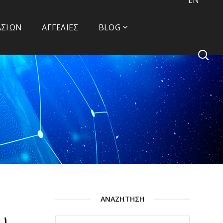
ΑΣΙΏΝ
ΑΓΓΕΛΊΕΣ
BLOG
ΑΝΑΖΉΤΗΣΗ
υ