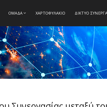
Α
ΟΜΆΔΑ
ΧΑΡΤΟΦΥΛΆΚΙΟ
ΔΊΚΤΥΟ ΣΥΝΕΡΓ
Α
υ Συνεργασίας μεταξύ το