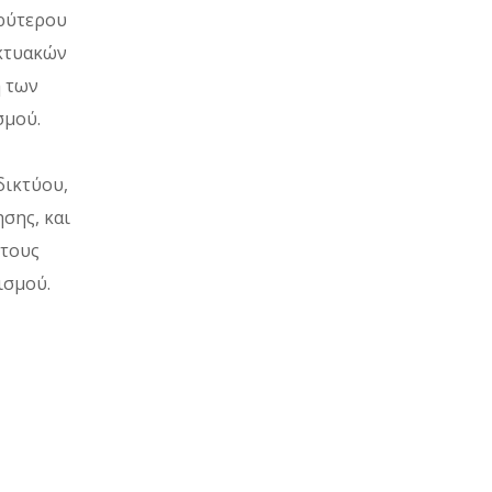
υρύτερου
ικτυακών
η των
σμού.
δικτύου,
σης, και
στους
ισμού.