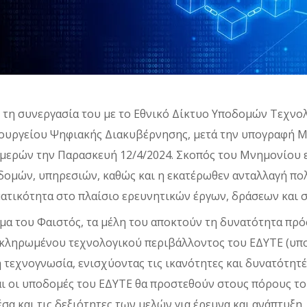
 τη συνεργασία του με το Εθνικό Δίκτυο Υποδομών Τεχνολ
Υπουργείου Ψηφιακής Διακυβέρνησης, μετά την υπογραφή 
μερών την Παρασκευή 12/4/2024. Σκοπός του Μνημονίου ε
δομών, υπηρεσιών, καθώς και η εκατέρωθεν ανταλλαγή π
ματικότητα στο πλαίσιο ερευνητικών έργων, δράσεων και 
μα του Φαιστός, τα μέλη του αποκτούν τη δυνατότητα πρ
οκληρωμένου τεχνολογικού περιβάλλοντος του ΕΔΥΤΕ (υπ
νη τεχνογνωσία, ενισχύοντας τις ικανότητες και δυνατότητ
αι οι υποδομές του ΕΔΥΤΕ θα προστεθούν στους πόρους τ
α και τις δεξιότητες των μελών για έρευνα και ανάπτυξη.