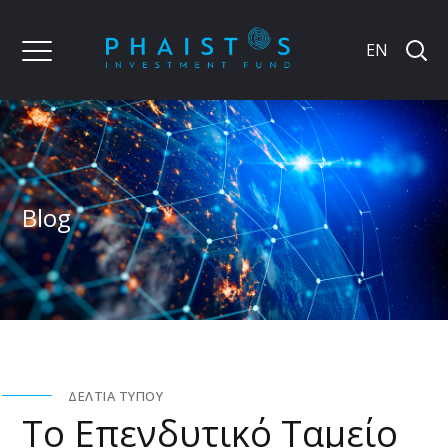
EN
Blog
ΔΕΛΤΊΑ ΤΎΠΟΥ
Το Επενδυτικό Ταμείο