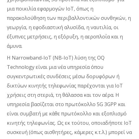
μια ποικιλία εφαρμογών IoT, όπως η
παρακολούθηση των περιβαλλοντικών συνθηκών, η
γεωργία, η εφοδιαστική αλυσίδα, η ναυτιλία, οι
έξυπνες μετρήσεις, η εξόρυξη, η αεροπλοΐα και η
άμυνα.
H Narrowband-IoT (NB-IoT) λύση της OQ
Technology είναι μια νέα υπηρεσία όπου
συγκεντρωτικές συνδέσεις μέσω δορυφόρων ή
δικτύων κινητής τηλεφωνίας παρέχονται για IoT
χρήσεις στη στεριά, τη θάλασσα και τον αέρα. Η
υπηρεσία βασίζεται στο πρωτόκολλο 5G 3GPP και
είναι συμβατή με κάθε πρωτόκολλο και εξοπλισμό
κινητής τηλεφωνίας. Ως εκ τούτου, οποιαδήποτε IoT
συσκευή (όπως αισθητήρες, κάμερες κ.τ.λ.) μπορεί να