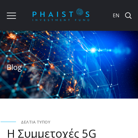
EN
Blog
ΔΕΛΤΊΑ ΤΎΠΟΥ
Η Συμμετοχές 5G